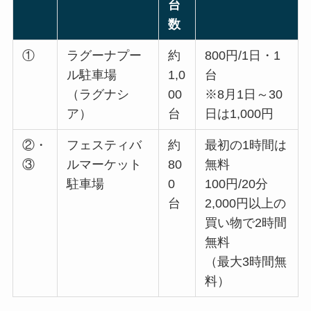
台
数
①
ラグーナプー
約
800円/1日・1
ル駐車場
1,0
台
（ラグナシ
00
※8月1日～30
ア）
台
日は1,000円
②・
フェスティバ
約
最初の1時間は
③
ルマーケット
80
無料
駐車場
0
100円/20分
台
2,000円以上の
買い物で2時間
無料
（最大3時間無
料）